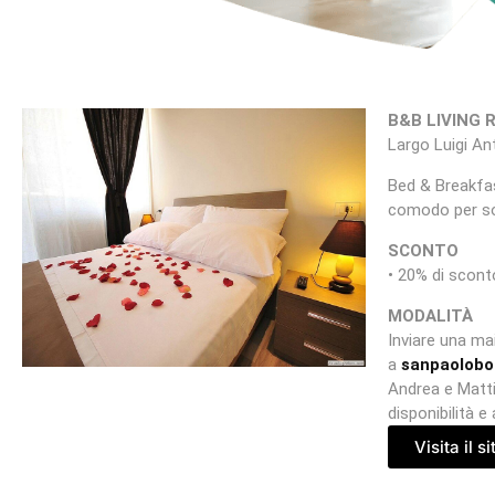
B&B LIVING 
Largo Luigi An
Bed & Breakfa
comodo per sog
SCONTO
• 20% di scont
MODALITÀ
Inviare una mai
a
sanpaolob
Andrea e Matti
disponibilità e
Visita il si