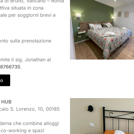
aà di Bruno, Vaticano – Roma
ettiva situata in zona
ale per soggiorni brevi e
nto sulla prenotazione
mite il sig. Jonathan al
 8766735
.
to
L HUB
Scalo S. Lorenzo, 10, 00185
derna che combina alloggi
, co-working e spazi