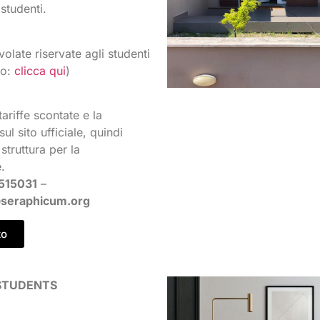
 studenti.
volate riservate agli studenti
fo:
clicca qui
)
tariffe scontate e la
sul sito ufficiale, quindi
 struttura per la
.
515031
–
@seraphicum.org
to
STUDENTS