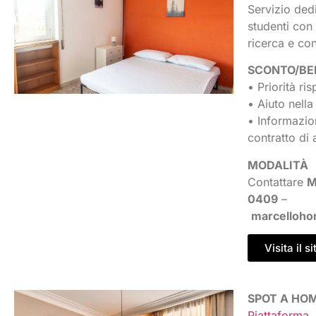
Servizio ded
studenti con
ricerca e cont
SCONTO/BE
• Priorità ris
• Aiuto nella
• Informazion
contratto di a
MODALITÀ
Contattare
M
0409
–
marcelloh
Visita il si
SPOT A HO
Piattaforma