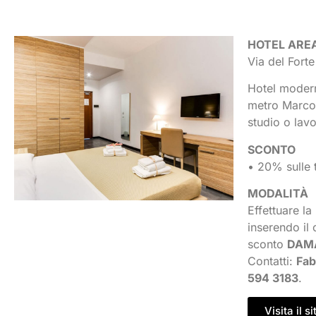
HOTEL ARE
Via del Fort
Hotel modern
metro Marcon
studio o lavo
SCONTO
• 20% sulle t
MODALITÀ
Effettuare la
inserendo il
sconto
DAM
Contatti:
Fab
594 3183
.
Visita il si