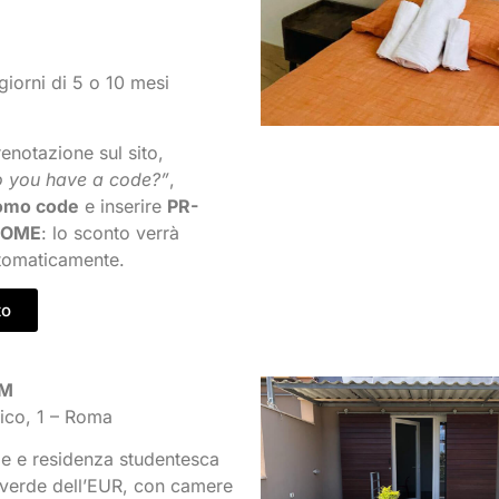
iorni di 5 o 10 mesi
enotazione sul sito,
 you have a code?”
,
omo code
e inserire
PR-
ROME
: lo sconto verrà
tomaticamente.
to
UM
fico, 1 – Roma
ie e residenza studentesca
verde dell’EUR, con camere