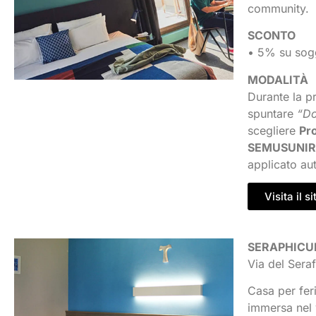
community.
SCONTO
• 5% su sogg
MODALITÀ
Durante la pr
spuntare
“Do
scegliere
Pr
SEMUSUNI
applicato au
Visita il si
SERAPHIC
Via del Sera
Casa per fer
immersa nel 