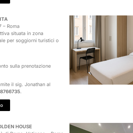
ITA
87 – Roma
ettiva situata in zona
ale per soggiorni turistici o
nto sulla prenotazione
mite il sig. Jonathan al
 8766735
.
to
OLDEN HOUSE