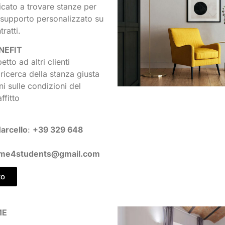
icato a trovare stanze per
 supporto personalizzato su
ratti.
NEFIT
petto ad altri clienti
 ricerca della stanza giusta
i sulle condizioni del
ffitto
arcello
:
+39 329 648
ome4students@gmail.com
to
ME