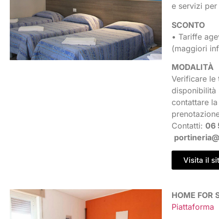
e servizi per
SCONTO
• Tariffe age
(maggiori in
MODALITÀ
Verificare le 
disponibilità 
contattare la
prenotazione
Contatti:
06 
portineria
Visita il si
HOME FOR 
Piattaforma