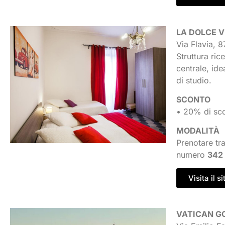
LA DOLCE V
Via Flavia, 
Struttura ric
centrale, ide
di studio.
SCONTO
• 20% di sco
MODALITÀ
Prenotare tra
numero
342
Visita il si
VATICAN G