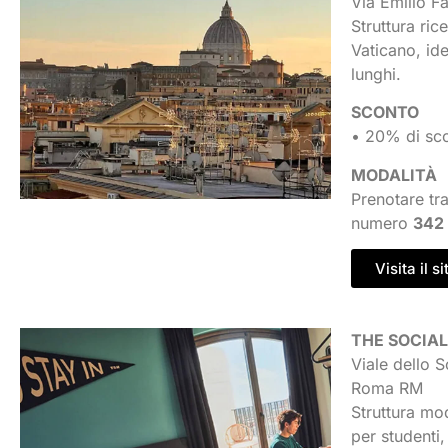
Via Emilio F
Struttura ric
Vaticano, ide
lunghi.
SCONTO
• 20% di sco
MODALITÀ
Prenotare tra
numero
342
Visita il si
THE SOCIA
Viale dello 
Roma RM
Struttura mo
per studenti