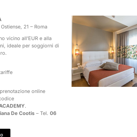
A
e Ostiense, 21 – Roma
o vicino all’EUR e alla
i, ideale per soggiorni di
ro.
ariffe
 prenotazione online
 codice
ACADEMY
.
iana De Cootis
– Tel.
06
to