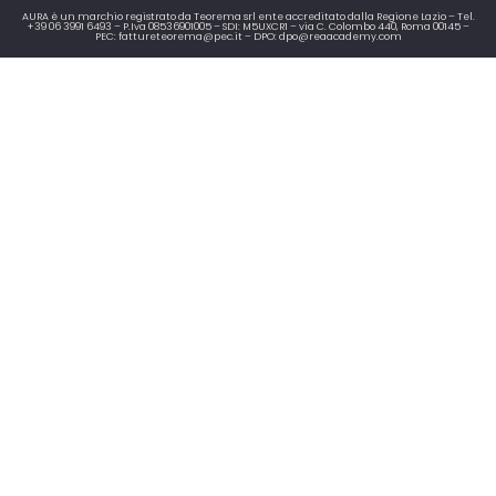
AURA è un marchio registrato da Teorema srl ente accreditato dalla Regione Lazio – Tel.
+39 06 3991 6493 – P.Iva 08536901005 – SDI: M5UXCR1 – via C. Colombo 440, Roma 00145 –
PEC: fattureteorema@pec.it – DPO: dpo@reaacademy.com