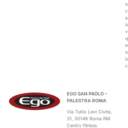
s
c
a
l
v
q
e
s
l
c
EGO SAN PAOLO –
PALESTRA ROMA
Via Tullio Levi Civita,
31, 00146 Roma RM
Centro fitness