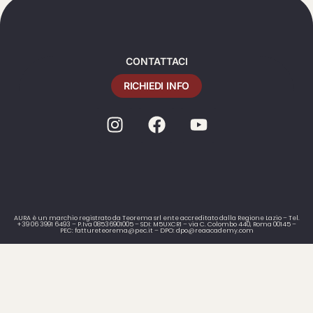
CONTATTACI
RICHIEDI INFO
AURA è un marchio registrato da Teorema srl ente accreditato dalla Regione Lazio – Tel.
+39 06 3991 6493 – P.Iva 08536901005 – SDI: M5UXCR1 – via C. Colombo 440, Roma 00145 –
PEC: fattureteorema@pec.it – DPO: dpo@reaacademy.com