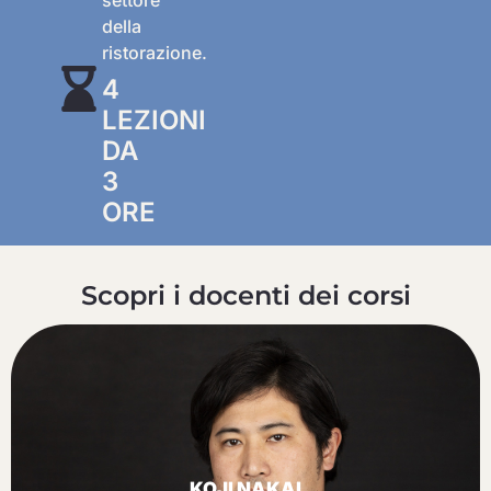
settore
della
ristorazione.
4
LEZIONI
DA
3
ORE
Scopri i docenti dei corsi
KOJI NAKAI