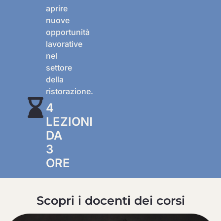
aprire
nuove
opportunità
lavorative
nel
settore
della
ristorazione.
4
LEZIONI
DA
3
ORE
Scopri i docenti dei corsi