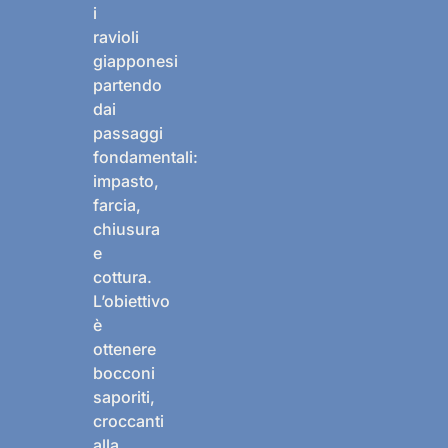
i
ravioli
giapponesi
partendo
dai
passaggi
fondamentali:
impasto,
farcia,
chiusura
e
cottura.
L’obiettivo
è
ottenere
bocconi
saporiti,
croccanti
alla