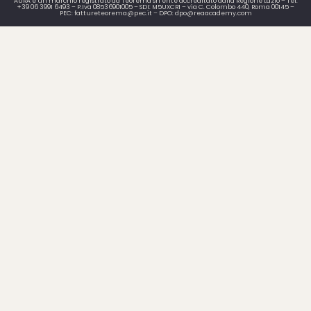
AURA è un marchio registrato da Teorema srl ente accreditato dalla Regione Lazio – Tel.
+39 06 3991 6493 – P.Iva 08536901005 – SDI: M5UXCR1 – via C. Colombo 440, Roma 00145 –
PEC: fattureteorema@pec.it – DPO: dpo@reaacademy.com