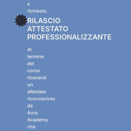
e
richiesto.
RILASCIO
ATTESTATO
PROFESSIONALIZZANTE
Al
termine
del
corso
riceverai
un
attestato
riconosciuto
da
Aura
Academy
che