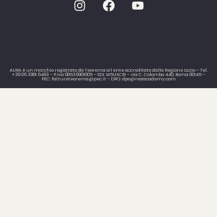
AURA è un marchio registrato da Teorema srl ente accreditato dalla Regione Lazio – Tel.
+39 06 3991 6493 – P.Iva 08536901005 – SDI: M5UXCR1 – via C. Colombo 440, Roma 00145 –
PEC: fattureteorema@pec.it – DPO: dpo@reaacademy.com