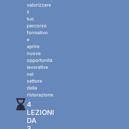
valorizzare
il
tuo
percorso
formativo
e
aprire
nuove
opportunità
lavorative
nel
settore
della
ristorazione.
4
LEZIONI
DA
3